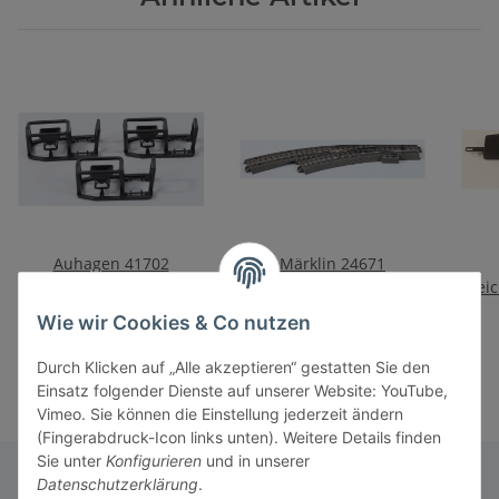
Auhagen 41702
Märklin 24671
Kipplorenattrappen
Bogenweiche links R1 =
Weich
360 mm 30°
18,50 €
*
29,00 €
*
Wie wir Cookies & Co nutzen
Durch Klicken auf „Alle akzeptieren“ gestatten Sie den
Einsatz folgender Dienste auf unserer Website: YouTube,
Vimeo. Sie können die Einstellung jederzeit ändern
(Fingerabdruck-Icon links unten). Weitere Details finden
Sie unter
Konfigurieren
und in unserer
Datenschutzerklärung
.