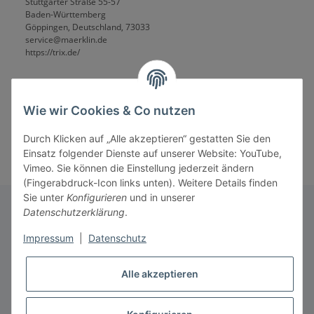
Stuttgarter Straße 55-57
Baden-Württemberg
Göppingen, Deutschland, 73033
service@maerklin.de
https://trix.de/
Wie wir Cookies & Co nutzen
Durch Klicken auf „Alle akzeptieren“ gestatten Sie den
Einsatz folgender Dienste auf unserer Website: YouTube,
Vimeo. Sie können die Einstellung jederzeit ändern
(Fingerabdruck-Icon links unten). Weitere Details finden
Sie unter
Konfigurieren
und in unserer
Datenschutzerklärung
.
Informationen
Impressum
|
Datenschutz
Alle akzeptieren
Gesetzliche Informationen
* Alle Preise inkl. gesetzlicher USt., zzgl.
Versand