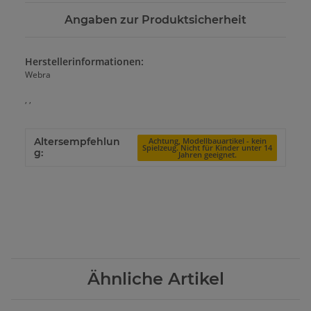
Angaben zur Produktsicherheit
Herstellerinformationen:
Webra
, ,
Altersempfehlun
Achtung, Modellbauartikel - kein
Spielzeug. Nicht für Kinder unter 14
g:
Jahren geeignet.
Ähnliche Artikel