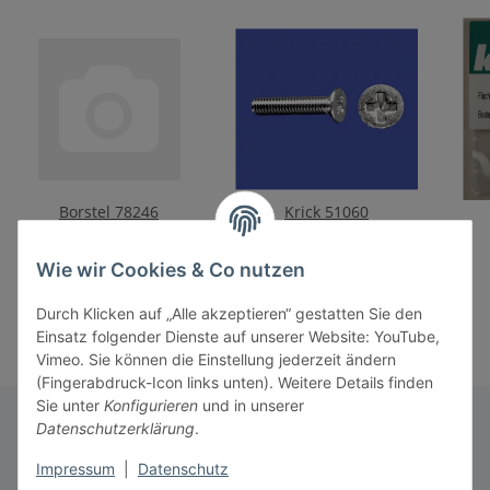
Borstel 78246
Krick 51060
Linsenschrauben
Senkschrauben
M2,5x8mm A2 E
M2x10(10Stk)
11
2,10 €
*
1,10 €
*
Wie wir Cookies & Co nutzen
Durch Klicken auf „Alle akzeptieren“ gestatten Sie den
Einsatz folgender Dienste auf unserer Website: YouTube,
Vimeo. Sie können die Einstellung jederzeit ändern
(Fingerabdruck-Icon links unten). Weitere Details finden
Sie unter
Konfigurieren
und in unserer
Datenschutzerklärung
.
Informationen
Impressum
|
Datenschutz