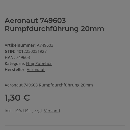
Aeronaut 749603
Rumpfdurchführung 20mm
Artikelnummer:
A749603
GTIN:
4012230031927
HAN:
749603
Kategorie:
Flug Zubehör
Hersteller:
Aeronaut
Aeronaut 749603 Rumpfdurchführung 20mm
1,30 €
inkl. 19% USt. , zzgl.
Versand