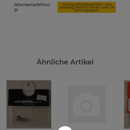
Altersempfehlun
Achtung, Modellbauartikel - kein
Spielzeug. Nicht für Kinder unter 14
g:
Jahren geeignet.
Ähnliche Artikel