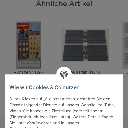
Ähnliche Artikel
Auhagen 11397
Auhagen 41613
Stadthäuser
Dachplatten
Schmidtstraße 21/23
trapezförmig
69,90 €
*
16,50 €
*
Wie wir Cookies & Co nutzen
Durch Klicken auf „Alle akzeptieren“ gestatten Sie den
Einsatz folgender Dienste auf unserer Website: YouTube,
Vimeo. Sie können die Einstellung jederzeit ändern
(Fingerabdruck-Icon links unten). Weitere Details finden
Sie unter
Konfigurieren
und in unserer