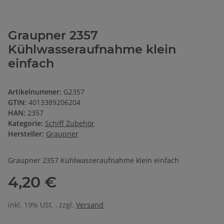
Graupner 2357
Kühlwasseraufnahme klein
einfach
Artikelnummer:
G2357
GTIN:
4013389206204
HAN:
2357
Kategorie:
Schiff Zubehör
Hersteller:
Graupner
Graupner 2357 Kühlwasseraufnahme klein einfach
4,20 €
inkl. 19% USt. , zzgl.
Versand