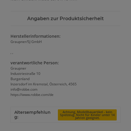
Angaben zur Produktsicherheit
Herstellerinformationen:
Graupner/SJ GmbH
, ,
verantwortliche Person:
Graupner
Industriestraße 10
Burgenland
Inzersdorf im Kremstal, Österreich, 4565
info@robbe.com
https://www.robbe.com/de
Altersempfehlun
Achtung, Modellbauartikel - kein
Spielzeug. Nicht für Kinder unter 14
g:
Jahren geeignet.