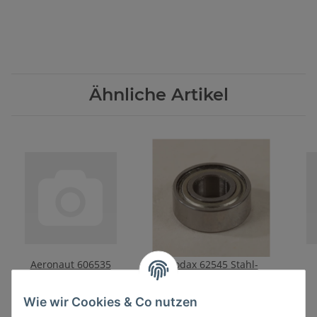
Ähnliche Artikel
Aeronaut 606535
Modax 62545 Stahl-
Rettungsr.35mm w/r
Kugellager 5,0 x 11 x 4,0
mm für Tamiya
6,60 €
*
2,50 €
*
Wie wir Cookies & Co nutzen