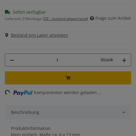
Sofort verfügbar
Frage zum Artikel
Lieferzeit:
0 Werktage
(DE - Ausland abweichend)
Bestand pro Lager anzeigen
Stück
ng...
Komponenten werden geladen ...
Beschreibung
Produktinformation
klein einfach. Maße ca. 6 x 13 mm