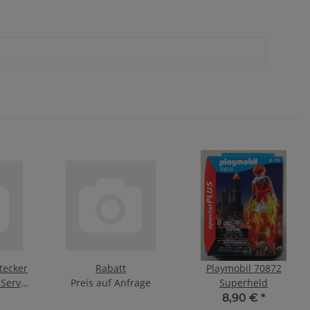
tecker
Rabatt
Playmobil 70872
Servo-
Preis auf Anfrage
Superheld
lig
8,90 €
*