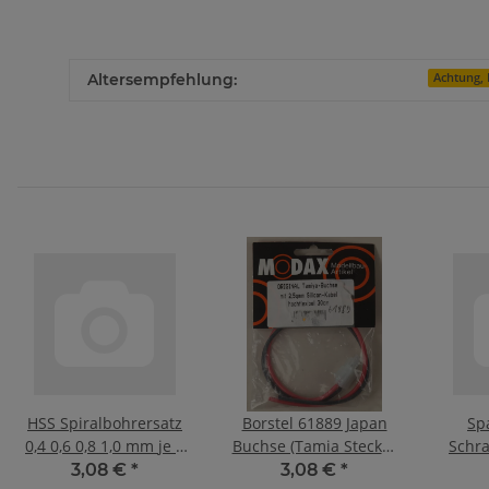
Altersempfehlung:
Achtung, 
HSS Spiralbohrersatz
Borstel 61889 Japan
Sp
0,4 0,6 0,8 1,0 mm je 1
Buchse (Tamia Stecker
Schra
Stück
mit 2,5mm² Silicon-
3,08 €
*
3,08 €
*