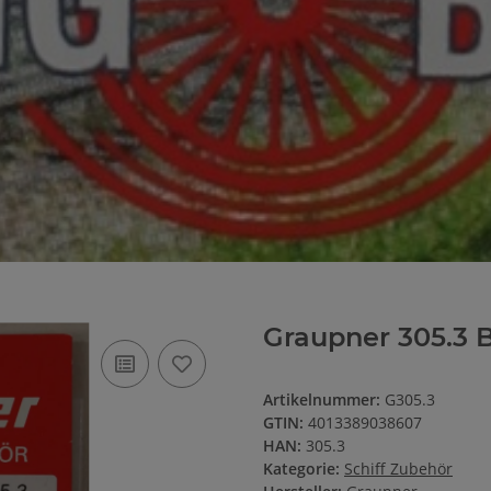
Graupner 305.3 B
Artikelnummer:
G305.3
GTIN:
4013389038607
HAN:
305.3
Kategorie:
Schiff Zubehör