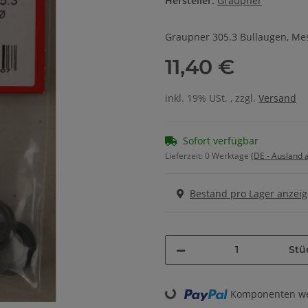
Hersteller:
Graupner
Graupner 305.3 Bullaugen, Mes
11,40 €
inkl. 19% USt. , zzgl.
Versand
Sofort verfügbar
Lieferzeit:
0 Werktage
(DE - Ausland
Bestand pro Lager anzei
Stü
Komponenten wer
Loading...