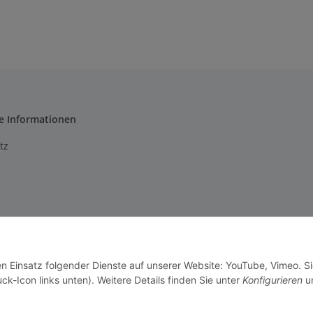
e Informationen
tz
m
setzhinweise
en Einsatz folgender Dienste auf unserer Website: YouTube, Vimeo. S
recht
ck-Icon links unten). Weitere Details finden Sie unter
Konfigurieren
un