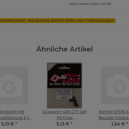
https://www.robbe.com/de
Modellbauartikel - kein Spielzeug. Nicht für Kinder unter 14 Jahren geeignet.
Ähnliche Artikel
annband mit
Graupner GM1277 GM
Borstel 65590 S
ubfixierung 8 x
Pertinax
Bausatz Futaba 
0,7 mm
Distanz+Isolierscheiben
Buchse 3-po
5,13 €
*
5,13 €
*
1,54 €
*