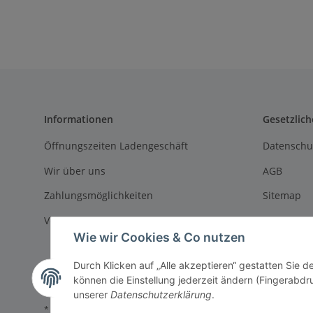
Kabel ca. 30cm lang
Informationen
Gesetzlich
Öffnungszeiten Ladengeschäft
Datenschu
Wir über uns
AGB
Zahlungsmöglichkeiten
Sitemap
Versandinformationen
Impressu
Wie wir Cookies & Co nutzen
Batteriege
Durch Klicken auf „Alle akzeptieren“ gestatten Sie d
Widerrufs
können die Einstellung jederzeit ändern (Fingerabdru
unserer
Datenschutzerklärung
.
* Alle Preise inkl. gesetzlicher USt., zzgl.
Versand