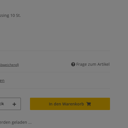
sing 10 St.
Frage zum Artikel
 abweichend)
gen
ck
In den Warenkorb
den geladen ...