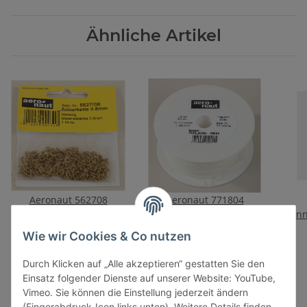
Ähnliche Artikel
Aeronaut 562708
Aeronaut 771804
Ankerkette 0.8mm
Takelgarn 1.0w/20m
In
6,20 €
*
9,10 €
*
Wie wir Cookies & Co nutzen
Durch Klicken auf „Alle akzeptieren“ gestatten Sie den
Einsatz folgender Dienste auf unserer Website: YouTube,
Vimeo. Sie können die Einstellung jederzeit ändern
(Fingerabdruck-Icon links unten). Weitere Details finden