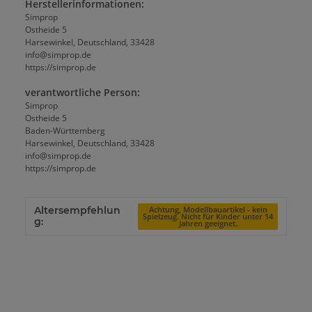
Herstellerinformationen:
Simprop
Ostheide 5
Harsewinkel, Deutschland, 33428
info@simprop.de
https://simprop.de
verantwortliche Person:
Simprop
Ostheide 5
Baden-Württemberg
Harsewinkel, Deutschland, 33428
info@simprop.de
https://simprop.de
Altersempfehlun
Achtung, Modellbauartikel - kein
Spielzeug. Nicht für Kinder unter 14
g:
Jahren geeignet.