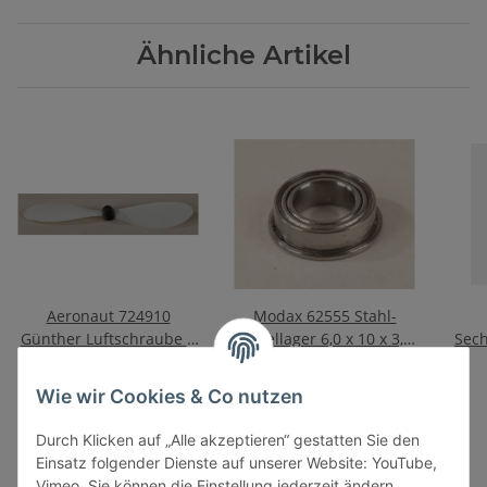
Ähnliche Artikel
Aeronaut 724910
Modax 62555 Stahl-
Günther Luftschraube f.
Kugellager 6,0 x 10 x 3,0
Sec
480er Motor
mm mit Bund
3,20 €
*
4,90 €
*
Wie wir Cookies & Co nutzen
Durch Klicken auf „Alle akzeptieren“ gestatten Sie den
Einsatz folgender Dienste auf unserer Website: YouTube,
Vimeo. Sie können die Einstellung jederzeit ändern