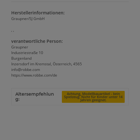
Herstellerinformationen:
Graupner/SJ GmbH
, ,
verantwortliche Person:
Graupner
Industriestraße 10
Burgenland
Inzersdorf im Kremstal, Österreich, 4565
info@robbe.com
https://www.robbe.com/de
Altersempfehlun
Achtung, Modellbauartikel - kein
Spielzeug. Nicht für Kinder unter 14
g:
Jahren geeignet.