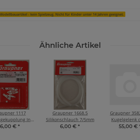
Modellbauartikel - kein Spielzeug. Nicht für Kinder unter 14 Jahren geeignet.
Ähnliche Artikel
upner 1117
Graupner 1668.5
Graupner 358
gekupplung Inh.
Silikonschlauch 7/5mm
Kugelgelenk 
5 St.
Kugel
6,00 €
*
6,00 €
*
55,00 €