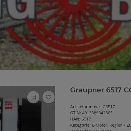
Graupner 6517 C
Artikelnummer:
G6517
GTIN:
4013389342865
HAN:
6517
Kategorie:
E-Motor, Regler + Z