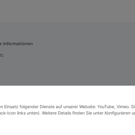
e Informationen
tz
m
setzhinweise
en Einsatz folgender Dienste auf unserer Website: YouTube, Vimeo. S
recht
ck-Icon links unten). Weitere Details finden Sie unter
Konfigurieren
un