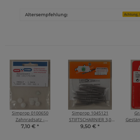
Altersempfehlung:
Achtung, 
Simprop 0100650
Simprop 1045121
Gra
Zahnradsatz -
STIFTSCHARNIER 3,0
Gestän
SES100/140/190/
MM
7,10 €
*
9,50 €
*