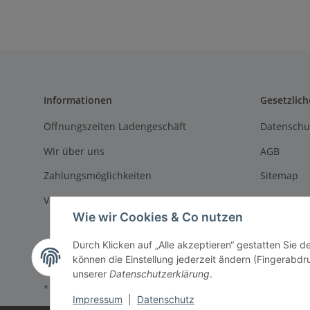
Informationen
Gesetzlich
Öffnungszeiten Ladengeschäft
Datenschu
Wir über uns
AGB
Zahlungsmöglichkeiten
Sitemap
Versandinformationen
Impressu
Wie wir Cookies & Co nutzen
Batteriege
Durch Klicken auf „Alle akzeptieren“ gestatten Sie d
Widerrufs
können die Einstellung jederzeit ändern (Fingerabdru
unserer
Datenschutzerklärung
.
* Alle Preise inkl. gesetzlicher USt., zzgl.
Versand
Impressum
|
Datenschutz