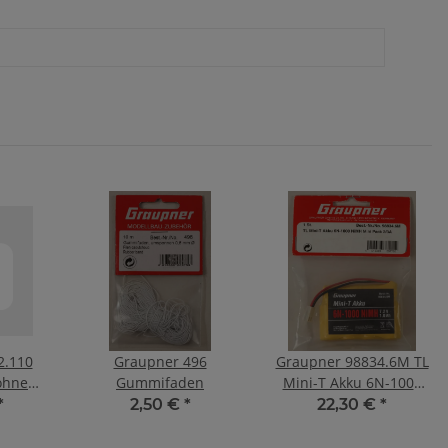
2.110
Graupner 496
Graupner 98834.6M TL
ohne
Gummifaden
Mini-T Akku 6N-1000
NiMH 2
*
2,50 €
*
22,30 €
*