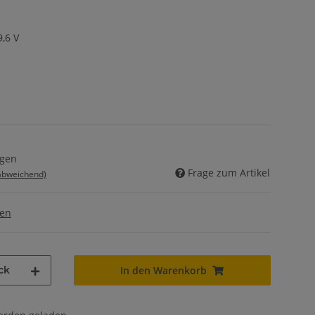
,6 V
agen
Frage zum Artikel
 abweichend)
gen
ck
In den Warenkorb