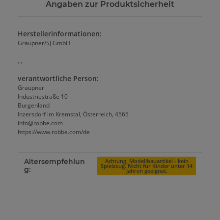
Angaben zur Produktsicherheit
Herstellerinformationen:
Graupner/SJ GmbH
, ,
verantwortliche Person:
Graupner
Industriestraße 10
Burgenland
Inzersdorf im Kremstal, Österreich, 4565
info@robbe.com
https://www.robbe.com/de
Altersempfehlun
Achtung, Modellbauartikel - kein
Spielzeug. Nicht für Kinder unter 14
g:
Jahren geeignet.