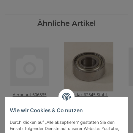
Ähnliche Artikel
Aeronaut 606535
Modax 62545 Stahl-
Rettungsr.35mm w/r
Kugellager 5,0 x 11 x 4,0
mm für Tamiya
6,60 €
*
2,50 €
*
Wie wir Cookies & Co nutzen
Durch Klicken auf „Alle akzeptieren“ gestatten Sie den
Einsatz folgender Dienste auf unserer Website: YouTube,