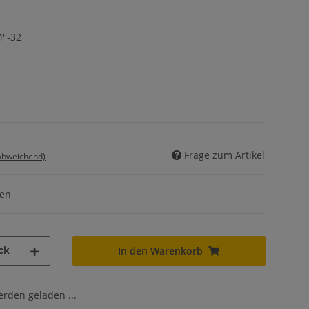
''-32
Frage zum Artikel
 abweichend)
gen
ck
In den Warenkorb
den geladen ...