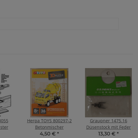
3055
Herpa TOYS 800297-2
Graupner 1475.16
ster
Betonmischer
Düsenstock mit Feder
4,50 €
*
13,30 €
*