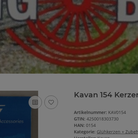
Kavan 154 Kerzen
Artikelnummer:
KAV0154
GTIN:
4250018303730
HAN:
0154
Kategorie:
Glühkerzen + Zube