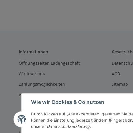
Informationen
Gesetzlich
Öffnungszeiten Ladengeschäft
Datenschu
Wir über uns
AGB
Zahlungsmöglichkeiten
Sitemap
Versandinformationen
Impressu
Wie wir Cookies & Co nutzen
Batteriege
Durch Klicken auf „Alle akzeptieren“ gestatten Sie d
Widerrufs
können die Einstellung jederzeit ändern (Fingerabdru
unserer
Datenschutzerklärung
.
* Alle Preise inkl. gesetzlicher USt., zzgl.
Versand