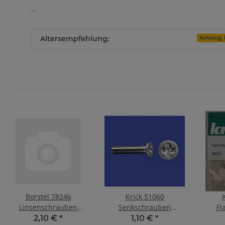
, ,
Altersempfehlung:
Achtung, 
Borstel 78246
Krick 51060
Linsenschrauben
Senkschrauben
Fl
M2,5x8mm A2 E
M2x10(10Stk)
11x2
2,10 €
*
1,10 €
*