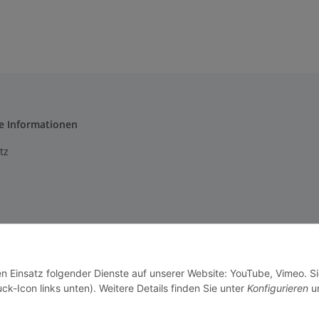
e Informationen
tz
m
setzhinweise
en Einsatz folgender Dienste auf unserer Website: YouTube, Vimeo. S
recht
ck-Icon links unten). Weitere Details finden Sie unter
Konfigurieren
un