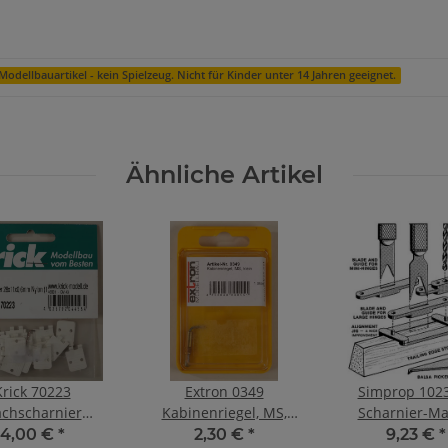
Modellbauartikel - kein Spielzeug. Nicht für Kinder unter 14 Jahren geeignet.
Ähnliche Artikel
Krick 70223
Extron 0349
Simprop 102
achscharnier
Kabinenriegel, MS,
Scharnier-Ma
8x0,6mm (VE10)
klein
4,00 €
*
2,30 €
*
9,23 €
*