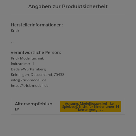
Angaben zur Produktsicherheit
Herstellerinformationen:
Krick
, ,
verantwortliche Person:
Krick Modelltechnik
Industriestr. 1
Baden-Württemberg
Knittlingen, Deutschland, 75438
info@krick-modell.de
https://krick-modell.de
Altersempfehlun
Achtung, Modellbauartikel - kein
Spielzeug. Nicht für Kinder unter 14
g:
Jahren geeignet.