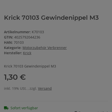
Krick 70103 Gewindenippel M3
Artikelnummer:
K70103
GTIN:
4025792044236
HAN:
70103
Kategorie:
Motorzubehör Verbrenner
Hersteller:
Krick
Krick 70103 Gewindenippel M3
1,30 €
inkl. 19% USt. , zzgl.
Versand
Sofort verfügbar