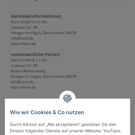
Herstellerinformationen:
Noch GmbH & Co. KG
Lindauer Str. 49
Wangen im Allgäu, Deutschland, 88239
info@noch.de
https://noch.de
verantwortliche Person:
Noch GmbH & Co. KG
Lindauer Str. 49
Baden-Württemberg
Wangen im Allgäu, Deutschland, 88239
info@noch.de
https://noch.de
Wie wir Cookies & Co nutzen
Durch Klicken auf „Alle akzeptieren“ gestatten Sie den
Einsatz folgender Dienste auf unserer Website: YouTube,