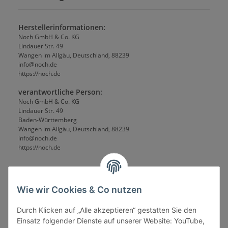
Herstellerinformationen:
Noch GmbH & Co. KG
Lindauer Str. 49
Wangen im Allgäu, Deutschland, 88239
info@noch.de
https://noch.de
verantwortliche Person:
Noch GmbH & Co. KG
Lindauer Str. 49
Baden-Württemberg
Wangen im Allgäu, Deutschland, 88239
info@noch.de
https://noch.de
Wie wir Cookies & Co nutzen
Durch Klicken auf „Alle akzeptieren“ gestatten Sie den
Einsatz folgender Dienste auf unserer Website: YouTube,