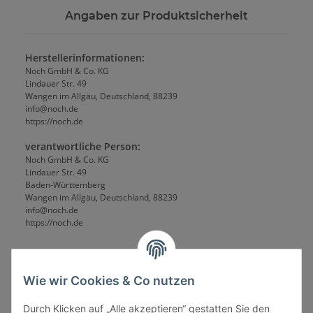
Angaben zur Produktsicherheit
Herstellerinformationen:
Noch GmbH & Co. KG
Lindauer Str. 49
Wangen im Allgäu, Deutschland, 88239
info@noch.de
https://noch.de
verantwortliche Person:
Noch GmbH & Co. KG
Lindauer Str. 49
Baden-Württemberg
Wangen im Allgäu, Deutschland, 88239
info@noch.de
https://noch.de
Wie wir Cookies & Co nutzen
Durch Klicken auf „Alle akzeptieren“ gestatten Sie den