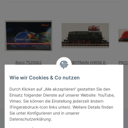
Roco 7520062
HOBBYTRAIN H3056 E-
PIKO
Elektrolokomotive Rh
Lok E60 DB, Ep.IIIa
1116 „Fußball vereint
419,90 €
*
209,90 €
*
Wie wir Cookies & Co nutzen
Europa“ ÖBB, Ep. VI
Durch Klicken auf „Alle akzeptieren“ gestatten Sie den
Einsatz folgender Dienste auf unserer Website: YouTube,
Vimeo. Sie können die Einstellung jederzeit ändern
(Fingerabdruck-Icon links unten). Weitere Details finden
Sie unter
Konfigurieren
und in unserer
Datenschutzerklärung
.