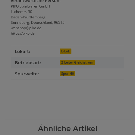
verantwortliche Person:
PIKO Spielwaren GmbH
Lutherstr. 30
Baden-Württemberg
Sonneberg, Deutschland, 96515
webshop@piko.de
https://piko.de
Lokart:
E-Lok
Betriebsart:
2-Leiter Gleichstrom
Spurweite:
Spur H0
Ähnliche Artikel