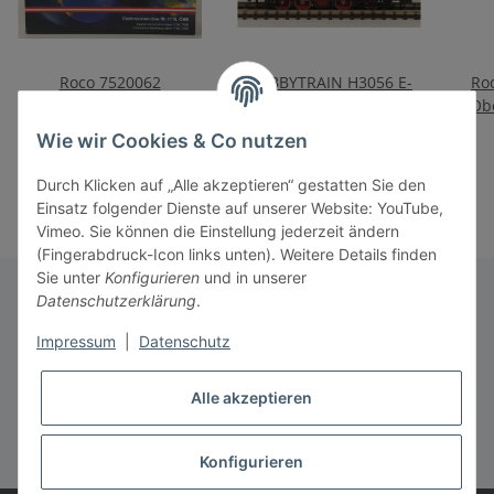
Roco 7520062
HOBBYTRAIN H3056 E-
Ro
Elektrolokomotive Rh
Lok E60 DB, Ep.IIIa
"Ob
1116 „Fußball vereint
419,90 €
*
209,90 €
*
Wie wir Cookies & Co nutzen
Europa“ ÖBB, Ep. VI
Durch Klicken auf „Alle akzeptieren“ gestatten Sie den
Einsatz folgender Dienste auf unserer Website: YouTube,
Vimeo. Sie können die Einstellung jederzeit ändern
(Fingerabdruck-Icon links unten). Weitere Details finden
Sie unter
Konfigurieren
und in unserer
Datenschutzerklärung
.
Informationen
Impressum
|
Datenschutz
Alle akzeptieren
Gesetzliche Informationen
* Alle Preise inkl. gesetzlicher USt., zzgl.
Versand
Konfigurieren