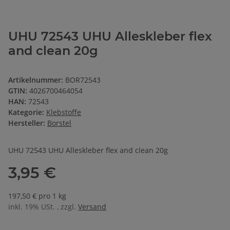
UHU 72543 UHU Alleskleber flex
and clean 20g
Artikelnummer:
BOR72543
GTIN:
4026700464054
HAN:
72543
Kategorie:
Klebstoffe
Hersteller:
Borstel
UHU 72543 UHU Alleskleber flex and clean 20g
3,95 €
197,50 € pro 1 kg
inkl. 19% USt. , zzgl.
Versand