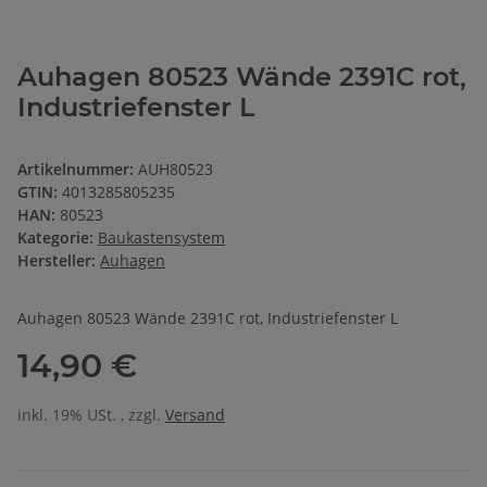
Auhagen 80523 Wände 2391C rot,
Industriefenster L
Artikelnummer:
AUH80523
GTIN:
4013285805235
HAN:
80523
Kategorie:
Baukastensystem
Hersteller:
Auhagen
Auhagen 80523 Wände 2391C rot, Industriefenster L
14,90 €
inkl. 19% USt. , zzgl.
Versand