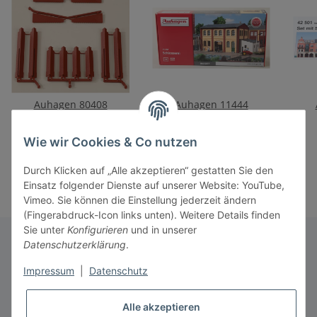
Auhagen 80408
Auhagen 11444
Ecksäulen Anbau rot
Schlosserei
Hin
11,50 €
*
79,90 €
*
Wie wir Cookies & Co nutzen
m
Durch Klicken auf „Alle akzeptieren“ gestatten Sie den
Einsatz folgender Dienste auf unserer Website: YouTube,
Vimeo. Sie können die Einstellung jederzeit ändern
(Fingerabdruck-Icon links unten). Weitere Details finden
Sie unter
Konfigurieren
und in unserer
Datenschutzerklärung
.
Informationen
Impressum
|
Datenschutz
Alle akzeptieren
Gesetzliche Informationen