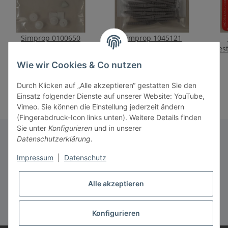
Simprop 0100650
Simprop 1045121
Zahnradsatz -
STIFTSCHARNIER 3,0 MM
Ges
SES100/140/190/
7,10 €
*
9,50 €
*
Wie wir Cookies & Co nutzen
Durch Klicken auf „Alle akzeptieren“ gestatten Sie den
Einsatz folgender Dienste auf unserer Website: YouTube,
Vimeo. Sie können die Einstellung jederzeit ändern
(Fingerabdruck-Icon links unten). Weitere Details finden
Sie unter
Konfigurieren
und in unserer
Datenschutzerklärung
.
Informationen
Impressum
|
Datenschutz
Alle akzeptieren
Gesetzliche Informationen
* Alle Preise inkl. gesetzlicher USt., zzgl.
Versand
Konfigurieren