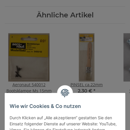
Ähnliche Artikel
Aeronaut 540012
PINSEL ca.22mm
Bootsklampe Ms 15mm
2,30 €
*
M
6,00 €
*
Wie wir Cookies & Co nutzen
Durch Klicken auf „Alle akzeptieren“ gestatten Sie den
Einsatz folgender Dienste auf unserer Website: YouTube,
Vimeo. Sie können die Einstellung jederzeit ändern