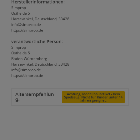
Herstellerinformationen:
Simprop
Ostheide 5
Harsewinkel, Deutschland, 33428
info@simprop.de
https://simprop.de
verantwortliche Person:
Simprop
Ostheide 5
Baden-Württemberg
Harsewinkel, Deutschland, 33428
info@simprop.de
https://simprop.de
Altersempfehlun
Achtung, Modellbauartikel - kein
Spielzeug. Nicht für Kinder unter 14
g:
Jahren geeignet.