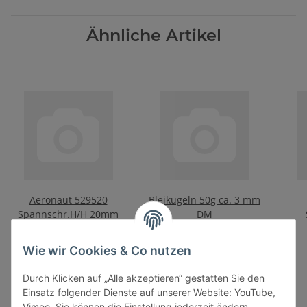
Ähnliche Artikel
Aeronaut 529520
Bleikugeln 50g ca. 3 mm
Spannschr.H/H 20mm
DM
M
16,40 €
*
4,90 €
*
490,00 € pro 100 g
Wie wir Cookies & Co nutzen
Durch Klicken auf „Alle akzeptieren“ gestatten Sie den
Einsatz folgender Dienste auf unserer Website: YouTube,
Vimeo. Sie können die Einstellung jederzeit ändern