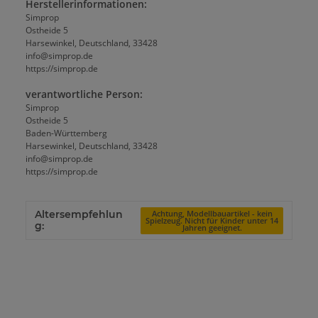
Herstellerinformationen:
Simprop
Ostheide 5
Harsewinkel, Deutschland, 33428
info@simprop.de
https://simprop.de
verantwortliche Person:
Simprop
Ostheide 5
Baden-Württemberg
Harsewinkel, Deutschland, 33428
info@simprop.de
https://simprop.de
Altersempfehlun
Achtung, Modellbauartikel - kein
Spielzeug. Nicht für Kinder unter 14
g:
Jahren geeignet.