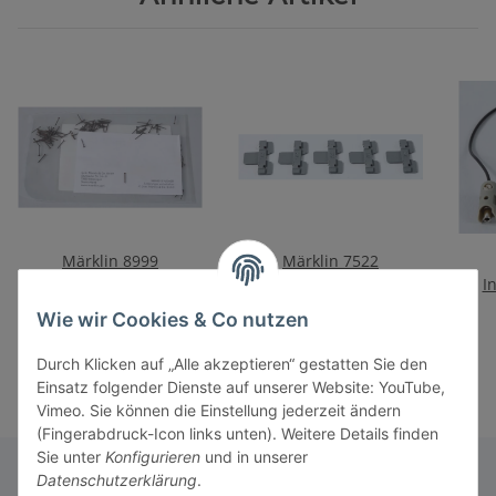
Märklin 8999
Märklin 7522
Gleisbefestigungsnägel
Mittelleiterisolierung
I
Inh. 100 St. 0,5x08 mm
6,50 €
*
5,90 €
*
Wie wir Cookies & Co nutzen
Durch Klicken auf „Alle akzeptieren“ gestatten Sie den
Einsatz folgender Dienste auf unserer Website: YouTube,
Vimeo. Sie können die Einstellung jederzeit ändern
(Fingerabdruck-Icon links unten). Weitere Details finden
Sie unter
Konfigurieren
und in unserer
Datenschutzerklärung
.